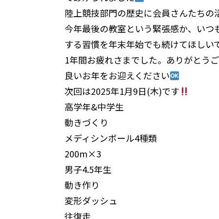
陸上競技部門の歴史に会員さんたちの
今年最後の教室という緊張感か、いつ
する習慣を年末年始でも続けてほしい
1年間お疲れさまでした。ありがとう
良いお年をお迎えください
次回は2025年1月9日(木)です
高学年&中学生
動きづくり
メディシンボール4種類
200m×3
男子4.5年生
動き作り
変形ダッシュ
往復走