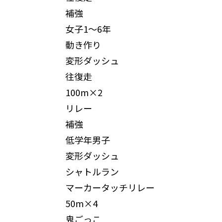
補強
女子1～6年
動き作り
変形ダッシュ
往復走
100m×2
リレー
補強
低学年男子
変形ダッシュ
シャトルラン
マーカータッチリレー
50m×4
鬼ごっこ